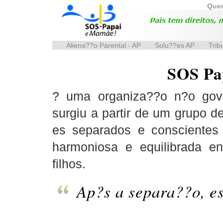
Que
Aliena??o Parental - AP
Solu??es AP
Trib
SOS Pa
? uma organiza??o n?o gove
surgiu a partir de um grupo 
es separados e conscientes
harmoniosa e equilibrada e
filhos.
Ap?s a separa??o, e