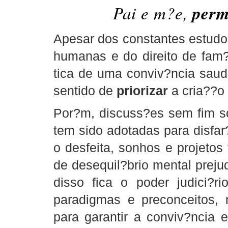
perm
Pai e m?e,
Apesar dos constantes estudo
humanas e do direito de fam?
tica de uma conviv?ncia saud
sentido de
priorizar
a cria??o 
Por?m, discuss?es sem fim sob
cheap oakley sunglasses
fake oakleys
cheap oakleys
fake
tem sido adotadas para disfa
o desfeita, sonhos e projetos
de desequil?brio mental prej
disso fica o poder judici?r
paradigmas e preconceitos, 
para garantir a conviv?ncia